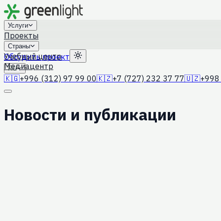
Услуги
Проекты
Страны
Учебный центр
Обсудить проект
Медиацентр
RU
🇰🇬
+996 (312) 97 99 00
🇰🇿
+7 (727) 232 37 77
🇺🇿
+998 
Новости и публикации
4 августа 2026 г.
Применение ZTNA в финсекторе: эк
Senior Security Engineer Green Light Байсал Шералиев о