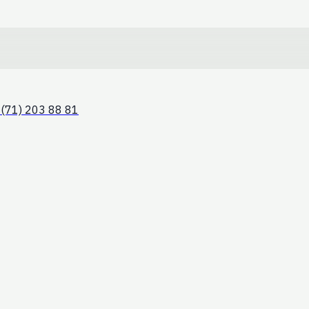
(71) 203 88 81
сперт Green Light выступил на фору
 концепции «нулевого доверия» в банковской сфере