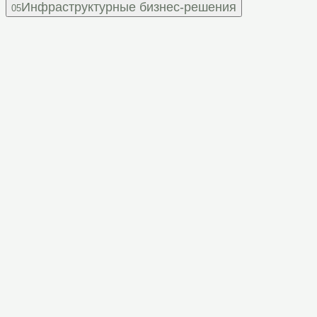
Инфраструктурные бизнес-решения
05
Чувствуете,
что IT-инфраструктура
нуждается в обновлении,
но не знаете,
с чего начать?
Оставьте заявку и получите консультацию наших
экспертов.
Обсудить проект
Контакты