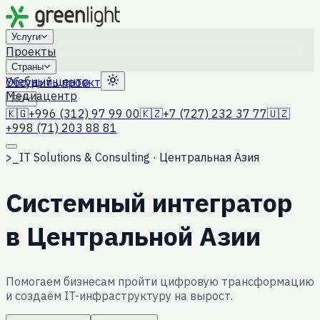
Услуги
Проекты
Страны
Учебный центр
Обсудить проект
Медиацентр
RU
🇰🇬
+996 (312) 97 99 00
🇰🇿
+7 (727) 232 37 77
🇺🇿
+998 (71) 203 88 81
>_
IT Solutions & Consulting · Центральная Азия
Системный интегратор
в Центральной Азии
Помогаем бизнесам пройти цифровую трансформацию
и создаём IT-инфраструктуру на вырост.