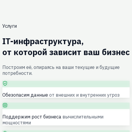
Азии
25 ноября 2025 г.
Мероприятия
DINNER & LEARN: вечер с Creatio
Услуги
Все новости →
IT-инфраструктура,
от которой зависит ваш бизнес
Построим её, опираясь на ваши текущие и будущие
потребности.
Обезопасим данные
от внешних и внутренних угроз
Поддержим рост бизнеса
вычислительными
мощностями