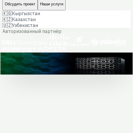
Обсудить проект
Наши услуги
🇰🇬
Кыргызстан
🇰🇿
Казахстан
🇺🇿
Узбекистан
Авторизованный партнёр
Оборудование Dell · проект ЦОД
0
+
реализованных проектов
Решаем задачи бизнеса
и госучреждений