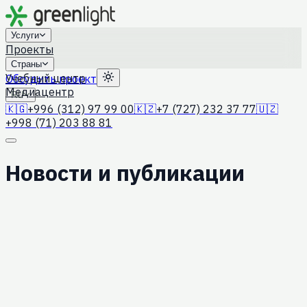
Услуги
Проекты
Страны
Учебный центр
Обсудить проект
Медиацентр
RU
🇰🇬
+996 (312) 97 99 00
🇰🇿
+7 (727) 232 37 77
🇺🇿
+998 (71) 203 88 81
Новости и публикации
4 августа 2026 г.
Применение ZTNA в финсекторе:
эксперт Green Light выступил на